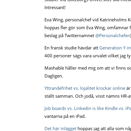
Intressant!
Eva Wing, personalchef vid Katrineholm
hoppas fler gör som Eva Wing, omfamnar fra
beslag på Twitternamnet
@Personalchefen
En fransk studie hävdar att
Generation Y in
400 personer sägs vara urvalet vilket jag ty
Mashable håller med mig om att vi finns o
Dagligen.
Yttrandefrihet vs. lojalitet krockar online
är
ställt samman. Och jodå, visst nämns HR-a
Job boards vs. Linkedin is like Kindle vs. iP
vantarna på en iPad.
Det här inlägget
hoppas jag att alla som nå