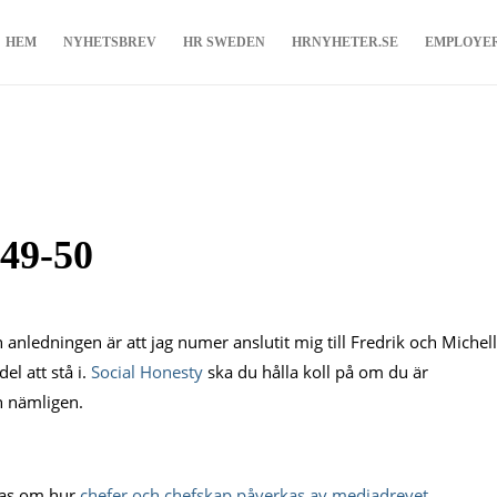
HEM
NYHETSBREV
HR SWEDEN
HRNYHETER.SE
EMPLOYE
 49-50
anledningen är att jag numer anslutit mig till Fredrik och Michel
del att stå i.
Social Honesty
ska du hålla koll på om du är
ch nämligen.
edas om hur
chefer och chefskap påverkas av mediadrevet
.