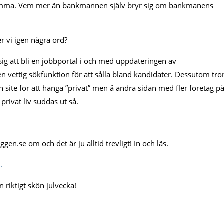
tämma. Vem mer än bankmannen själv bryr sig om bankmanens
r vi igen några ord?
g att bli en jobbportal i och med uppdateringen av
 vettig sökfunktion för att sålla bland kandidater. Dessutom tro
site för att hänga ”privat” men å andra sidan med fler företag p
rivat liv suddas ut så.
ggen.se om och det är ju alltid trevligt! In och läs.
.
n riktigt skön julvecka!