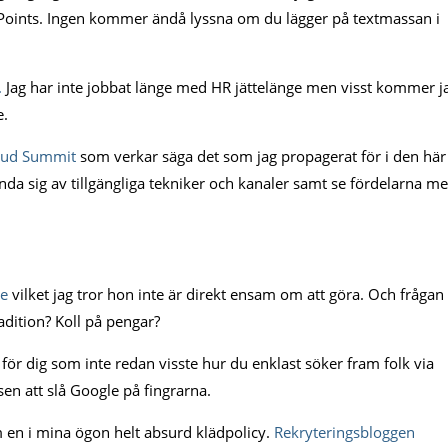
Points. Ingen kommer ändå lyssna om du lägger på textmassan i
.
Jag har inte jobbat länge med HR jättelänge men visst kommer j
e.
loud Summit
som verkar säga det som jag propagerat för i den här
nda sig av tillgängliga tekniker och kanaler samt se fördelarna m
re
vilket jag tror hon inte är direkt ensam om att göra. Och frågan
adition? Koll på pengar?
s för dig som inte redan visste hur du enklast söker fram folk via
en att slå Google på fingrarna.
 en i mina ögon helt absurd klädpolicy.
Rekryteringsbloggen