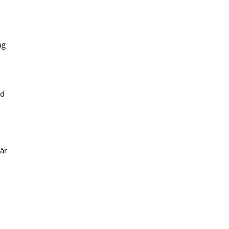
ag
ed
 är