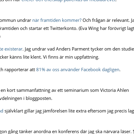
s Kommun undrar
när framtiden kommer?
Och frågan är relevant. J
mtiden och startar ett Twitterkonto. (Eva Wing har förövrigt lag
)
te existerar
. Jag undrar vad Anders Parment tycker om den studi
cker känns lite klent. Vi finns är min uppfattning.
ch rapporterar att
81% av oss använder Facebook dagligen
.
 en kort sammanfattning av ett seminarium som Victoria Ahlen
vdelningen i bloggposten.
ad
självklart gillar jag jämförelsen lite extra eftersom jag precis lag
gon gång tänker anordna en konferens där jag ska närvara läser. 