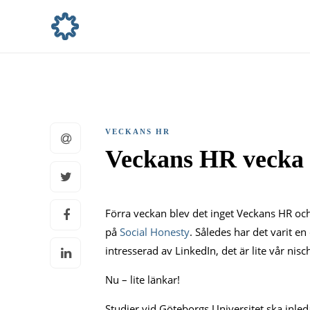
VECKANS HR
Veckans HR vecka
Förra veckan blev det inget Veckans HR och 
på
Social Honesty
. Således har det varit en 
intresserad av LinkedIn, det är lite vår nis
Nu – lite länkar!
Studier vid Göteborgs Universitet ska inl