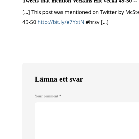
Tweets that mention Veckans HR vecka 49-50 --
[…] This post was mentioned on Twitter by McS
49-50
http://bit.ly/e7YxtN
#hrsv […]
Lämna ett svar
Your comment
*