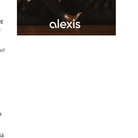
ag
t
en?
t
Så