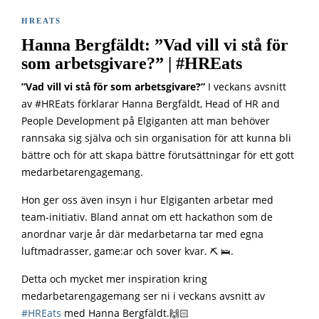
HREATS
Hanna Bergfäldt: ”Vad vill vi stå för
som arbetsgivare?” | #HREats
”Vad vill vi stå för som arbetsgivare?”
I veckans avsnitt
av #HREats förklarar Hanna Bergfäldt, Head of HR and
People Development på Elgiganten att man behöver
rannsaka sig själva och sin organisation för att kunna bli
bättre och för att skapa bättre förutsättningar för ett gott
medarbetarengagemang.
Hon ger oss även insyn i hur Elgiganten arbetar med
team-initiativ. Bland annat om ett hackathon som de
anordnar varje år där medarbetarna tar med egna
luftmadrasser, game:ar och sover kvar. ⛏ 🛌.
Detta och mycket mer inspiration kring
medarbetarengagemang ser ni i veckans avsnitt av
#HREats
med Hanna Bergfäldt.
🙌🏻