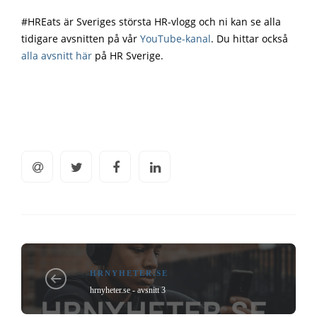
#HREats är Sveriges största HR-vlogg och ni kan se alla
tidigare avsnitten på vår
YouTube-kanal
. Du hittar också
alla avsnitt här
på HR Sverige.
HRNYHETER.SE
hrnyheter.se - avsnitt 3