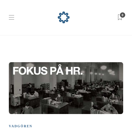
0
VADGÖREN